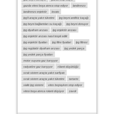
gazda vitesi boşa atınca stop ediyor
landirenzo
landirenzo enjektör
lovato
lpg'li araçta yakıt tüketimi
lpg beyni antifiriz kaçağı
lpg beyni bağlantıları su kaçağı
lpg beyni donuyor
lpg diyafram arızası
lpg enjektör arızası
lpg enjektör arızası nasıl tespit edilir
lpg enjektör fiyatları
lpg filtre fiyatlari
lpg filtresi
lpg regülatör diyafram arızası
lpg yedek parça
lpg yedek parça fiyatları
motor suyuna gaz karışıyor
radyatöre gaz karışıyor
rölanti düşüklüğü
sıralı sistem araçta yakıt sarfiyatı
sıralı sistem araçta yakıt tüketimi
tartarini
vialle lpg sistemi
vites boştayken stop ediyor
vitesi boşa atınca rolanti düşüyor
zavoli