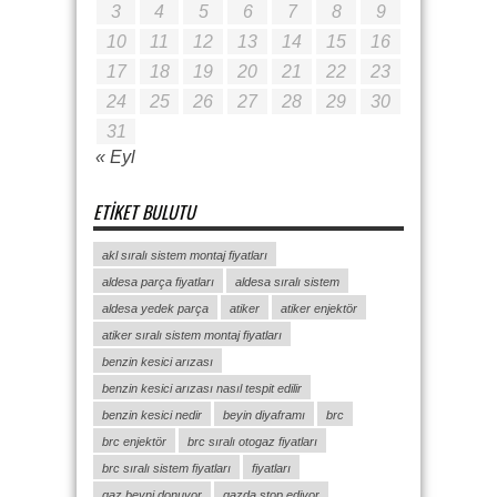
3
4
5
6
7
8
9
10
11
12
13
14
15
16
17
18
19
20
21
22
23
24
25
26
27
28
29
30
31
« Eyl
ETIKET BULUTU
akl sıralı sistem montaj fiyatları
aldesa parça fiyatları
aldesa sıralı sistem
aldesa yedek parça
atiker
atiker enjektör
atiker sıralı sistem montaj fiyatları
benzin kesici arızası
benzin kesici arızası nasıl tespit edilir
benzin kesici nedir
beyin diyaframı
brc
brc enjektör
brc sıralı otogaz fiyatları
brc sıralı sistem fiyatları
fiyatları
gaz beyni donuyor
gazda stop ediyor