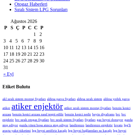
Otogaz Haberleri
Sıralı Sistem LPG Sorunları
Ağustos 2026
P
S
Ç
P
C
C
P
1
2
3
4
5
6
7
8
9
10
11
12
13
14
15
16
17
18
19
20
21
22
23
24
25
26
27
28
29
30
31
« Eyl
Etiket Bulutu
akl sıralı sistem montaj fiyatları
aldesa parça fiyatları
aldesa sıralı sistem
aldesa yedek parça
atiker enjektör
atiker
atiker sıralı sistem montaj fiyatları
benzin kesici
arızası
benzin kesici arızası nasıl tespit edilir
benzin kesici nedir
beyin diyaframı
brc
brc
enjektör
brc sıralı otogaz fiyatları
brc sıralı sistem fiyatları
fiyatları
gaz beyni donuyor
gazda
stop ediyor
gazda vitesi boşa atınca stop ediyor
landirenzo
landirenzo enjektör
lovato
lpg'li
araçta yakıt tüketimi
lpg beyni antifiriz kaçağı
lpg beyni bağlantıları su kaçağı
lpg beyni