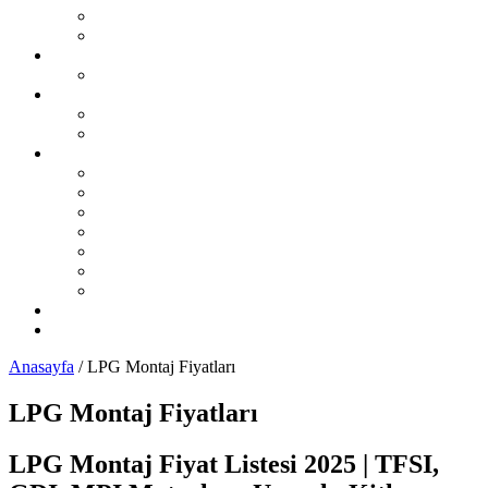
Şikayet Oluştur
Otogaz Şikayetleri
LPG Montaj Fiyatları
Sıralı Sistem Montaj Fiyatları
LPG Sorunları Ve Çözümleri
Sıralı Sistem LPG Sorunları
Karbüratörlü Sistem LPG Sorunları
İL İL LPG Servisleri
Karadeniz Bölgesi
Akdeniz Bölgesi
Ege Bölgesi
Güney Doğu Anadolu Bölgesi
Doğu Anadolu Bölgesi
İç Anadolu Bölgesi
Marmara Bölgesi
LPG Yedek Parça Satıcıları
Otomobil Haberleri
Anasayfa
/
LPG Montaj Fiyatları
LPG Montaj Fiyatları
LPG Montaj Fiyat Listesi 2025 | TFSI,