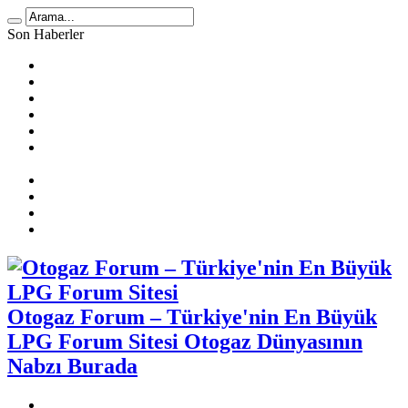
Son Haberler
LPG Yakıt Tüketimi Hesaplama
🚗 2025 Atiker LPG Dönüşüm Ücretleri
Prins Ecomax Teknik Bilgiler
Otogaz Alırken Dikkat Edilmesi Gereken Konular
LPG Diyafram Arızası
Sıralı Sistem Araçta Kendi Kendine Benzine Geçme
Sebepleri
Benzin Kesici Arızası
Sıralı Sistem Araçlarda LPG Yakıt Tüketimi
LPG Enjektör Arızası Nasıl Tespit Edilir?
Karbüratörlü Araçlarda Gazda Rölanti Sorunu
Otogaz Forum – Türkiye'nin En Büyük
LPG Forum Sitesi Otogaz Dünyasının
Nabzı Burada
Otogaz Şikayet