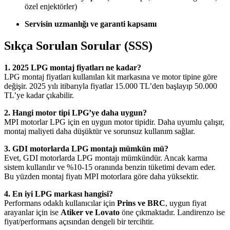
özel enjektörler)
Servisin uzmanlığı ve garanti kapsamı
Sıkça Sorulan Sorular (SSS)
1. 2025 LPG montaj fiyatları ne kadar?
LPG montaj fiyatları kullanılan kit markasına ve motor tipine göre
değişir. 2025 yılı itibarıyla fiyatlar 15.000 TL’den başlayıp 50.000
TL’ye kadar çıkabilir.
2. Hangi motor tipi LPG’ye daha uygun?
MPI motorlar LPG için en uygun motor tipidir. Daha uyumlu çalışır,
montaj maliyeti daha düşüktür ve sorunsuz kullanım sağlar.
3. GDI motorlarda LPG montajı mümkün mü?
Evet, GDI motorlarda LPG montajı mümkündür. Ancak karma
sistem kullanılır ve %10-15 oranında benzin tüketimi devam eder.
Bu yüzden montaj fiyatı MPI motorlara göre daha yüksektir.
4. En iyi LPG markası hangisi?
Performans odaklı kullanıcılar için
Prins ve BRC
, uygun fiyat
arayanlar için ise
Atiker ve Lovato
öne çıkmaktadır. Landirenzo ise
fiyat/performans açısından dengeli bir tercihtir.