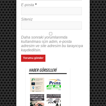
E-posta
*
Siteniz
Daha sonraki yorumlarımda
kullanılması için adım, e-posta
adresim ve site adresim bu tarayıcıya
kaydedilsin.
HABER GÖRSELLERI