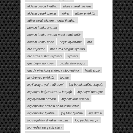
aldesa parça fiyatları
aldesa sıralı sistem
aldesa yedek parça
atiker
atiker enjektör
atiker sıralı sistem montaj fiyatları
benzin kesici arızası
benzin kesici arızası nasıl tespit edilir
benzin kesici nedir
beyin diyaframı
brc
brc enjektör
brc sıralı otogaz fiyatları
brc sıralı sistem fiyatları
fiyatları
gaz beyni donuyor
gazda stop ediyor
gazda vitesi boşa atınca stop ediyor
landirenzo
landirenzo enjektör
lovato
lpg'li araçta yakıt tüketimi
lpg beyni antifiriz kaçağı
lpg beyni bağlantıları su kaçağı
lpg beyni donuyor
lpg diyafram arızası
lpg enjektör arızası
lpg enjektör arızası nasıl tespit edilir
lpg enjektör fiyatları
lpg filtre fiyatlari
lpg filtresi
lpg regülatör diyafram arızası
lpg yedek parça
lpg yedek parça fiyatları