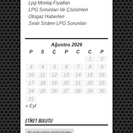
Lpg Montaj Fiyatları
LPG Sorunları Ve Çözümleri
Otogaz Haberleri
Sıralı Sistem LPG Sorunları
Ağustos 2026
P
S
Ç
P
C
C
P
1
2
3
4
5
6
7
8
9
10
11
12
13
14
15
16
17
18
19
20
21
22
23
24
25
26
27
28
29
30
31
« Eyl
ETIKET BULUTU
akl sıralı sistem montaj fiyatları