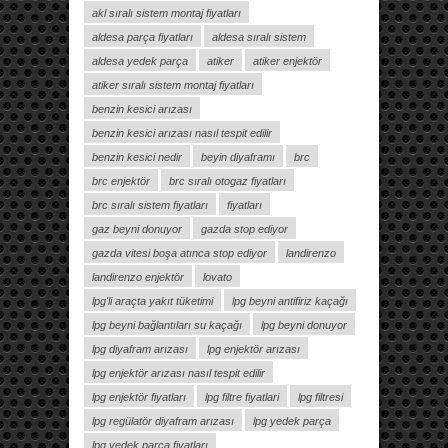
akl sıralı sistem montaj fiyatları
aldesa parça fiyatları
aldesa sıralı sistem
aldesa yedek parça
atiker
atiker enjektör
atiker sıralı sistem montaj fiyatları
benzin kesici arızası
benzin kesici arızası nasıl tespit edilir
benzin kesici nedir
beyin diyaframı
brc
brc enjektör
brc sıralı otogaz fiyatları
brc sıralı sistem fiyatları
fiyatları
gaz beyni donuyor
gazda stop ediyor
gazda vitesi boşa atınca stop ediyor
landirenzo
landirenzo enjektör
lovato
lpg'li araçta yakıt tüketimi
lpg beyni antifiriz kaçağı
lpg beyni bağlantıları su kaçağı
lpg beyni donuyor
lpg diyafram arızası
lpg enjektör arızası
lpg enjektör arızası nasıl tespit edilir
lpg enjektör fiyatları
lpg filtre fiyatlari
lpg filtresi
lpg regülatör diyafram arızası
lpg yedek parça
lpg yedek parça fiyatları