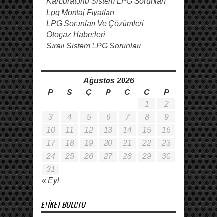
Karbüratörlü Sistem LPG Sorunları
Lpg Montaj Fiyatları
LPG Sorunları Ve Çözümleri
Otogaz Haberleri
Sıralı Sistem LPG Sorunları
Ağustos 2026
P
S
Ç
P
C
C
P
1
2
3
4
5
6
7
8
9
10
11
12
13
14
15
16
17
18
19
20
21
22
23
24
25
26
27
28
29
30
31
« Eyl
ETIKET BULUTU