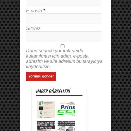
E-posta
*
Siteniz
Daha sonraki yorumlarımda
kullanılması için adım, e-posta
adresim ve site adresim bu tarayıcıya
kaydedilsin.
HABER GÖRSELLERI