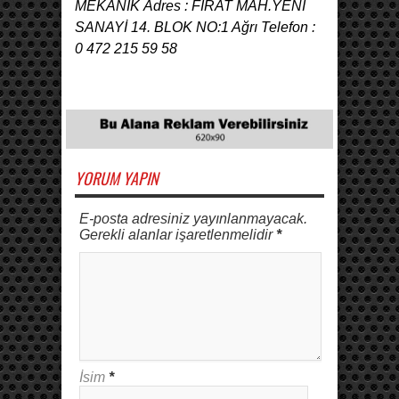
MEKANİK Adres : FIRAT MAH.YENİ
SANAYİ 14. BLOK NO:1 Ağrı Telefon :
0 472 215 59 58
YORUM YAPIN
E-posta adresiniz yayınlanmayacak.
Gerekli alanlar işaretlenmelidir
*
İsim
*