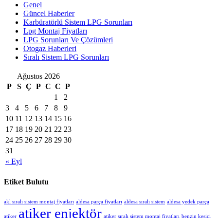
Genel
Güncel Haberler
Karbüratörlü Sistem LPG Sorunları
Lpg Montaj Fiyatları
LPG Sorunları Ve Çözümleri
Otogaz Haberleri
Sıralı Sistem LPG Sorunları
Ağustos 2026
P
S
Ç
P
C
C
P
1
2
3
4
5
6
7
8
9
10
11
12
13
14
15
16
17
18
19
20
21
22
23
24
25
26
27
28
29
30
31
« Eyl
Etiket Bulutu
akl sıralı sistem montaj fiyatları
aldesa parça fiyatları
aldesa sıralı sistem
aldesa yedek parça
atiker enjektör
atiker
atiker sıralı sistem montaj fiyatları
benzin kesici