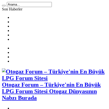
Son Haberler
LPG Yakıt Tüketimi Hesaplama
🚗 2025 Atiker LPG Dönüşüm Ücretleri
Prins Ecomax Teknik Bilgiler
Otogaz Alırken Dikkat Edilmesi Gereken Konular
LPG Diyafram Arızası
Sıralı Sistem Araçta Kendi Kendine Benzine Geçme
Sebepleri
Benzin Kesici Arızası
Sıralı Sistem Araçlarda LPG Yakıt Tüketimi
LPG Enjektör Arızası Nasıl Tespit Edilir?
Karbüratörlü Araçlarda Gazda Rölanti Sorunu
Otogaz Forum – Türkiye'nin En Büyük
LPG Forum Sitesi Otogaz Dünyasının
Nabzı Burada
Otogaz Şikayet