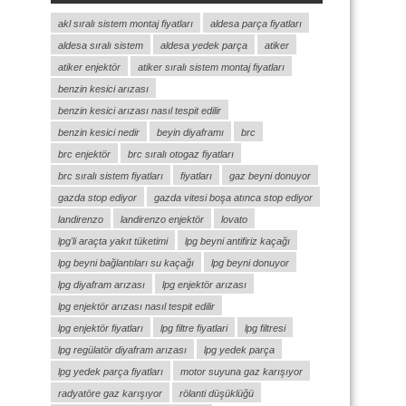
akl sıralı sistem montaj fiyatları
aldesa parça fiyatları
aldesa sıralı sistem
aldesa yedek parça
atiker
atiker enjektör
atiker sıralı sistem montaj fiyatları
benzin kesici arızası
benzin kesici arızası nasıl tespit edilir
benzin kesici nedir
beyin diyaframı
brc
brc enjektör
brc sıralı otogaz fiyatları
brc sıralı sistem fiyatları
fiyatları
gaz beyni donuyor
gazda stop ediyor
gazda vitesi boşa atınca stop ediyor
landirenzo
landirenzo enjektör
lovato
lpg'li araçta yakıt tüketimi
lpg beyni antifiriz kaçağı
lpg beyni bağlantıları su kaçağı
lpg beyni donuyor
lpg diyafram arızası
lpg enjektör arızası
lpg enjektör arızası nasıl tespit edilir
lpg enjektör fiyatları
lpg filtre fiyatlari
lpg filtresi
lpg regülatör diyafram arızası
lpg yedek parça
lpg yedek parça fiyatları
motor suyuna gaz karışıyor
radyatöre gaz karışıyor
rölanti düşüklüğü