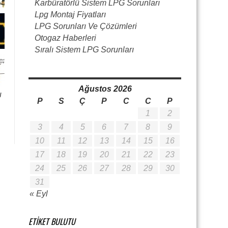
Karbüratörlü Sistem LPG Sorunları
Lpg Montaj Fiyatları
LPG Sorunları Ve Çözümleri
Otogaz Haberleri
Sıralı Sistem LPG Sorunları
Ağustos 2026
P
S
Ç
P
C
C
P
1
2
3
4
5
6
7
8
9
10
11
12
13
14
15
16
17
18
19
20
21
22
23
24
25
26
27
28
29
30
31
« Eyl
ETIKET BULUTU