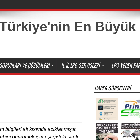
SORUNLARI VE ÇÖZÜMLERI
İL İL LPG SERVISLERI
LPG YEDEK PAR
HABER GÖRSELLERI
m bilgileri alt kısımda açıklanmıştır.
ebini öğrenmek için aşağıdaki sıralı