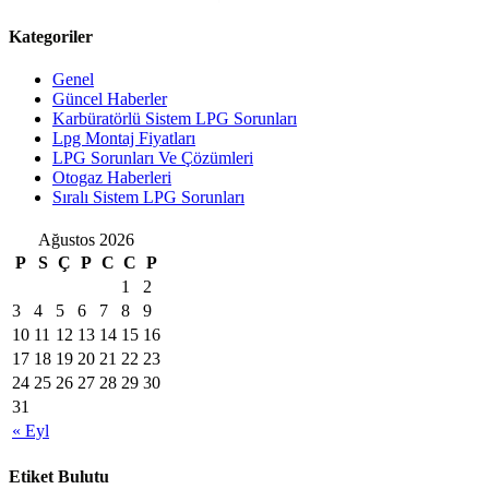
Kategoriler
Genel
Güncel Haberler
Karbüratörlü Sistem LPG Sorunları
Lpg Montaj Fiyatları
LPG Sorunları Ve Çözümleri
Otogaz Haberleri
Sıralı Sistem LPG Sorunları
Ağustos 2026
P
S
Ç
P
C
C
P
1
2
3
4
5
6
7
8
9
10
11
12
13
14
15
16
17
18
19
20
21
22
23
24
25
26
27
28
29
30
31
« Eyl
Etiket Bulutu