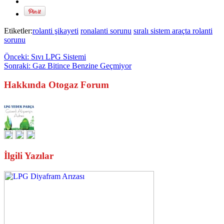
Etiketler:
rolanti şikayeti
ronalanti sorunu
sıralı sistem araçta rolanti
sorunu
Önceki:
Sıvı LPG Sistemi
Sonraki:
Gaz Bitince Benzine Geçmiyor
Hakkında Otogaz Forum
İlgili Yazılar