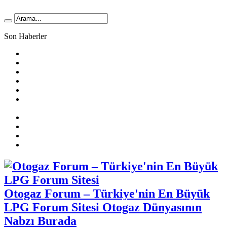
Son Haberler
LPG Yakıt Tüketimi Hesaplama
🚗 2025 Atiker LPG Dönüşüm Ücretleri
Prins Ecomax Teknik Bilgiler
Otogaz Alırken Dikkat Edilmesi Gereken Konular
LPG Diyafram Arızası
Sıralı Sistem Araçta Kendi Kendine Benzine Geçme
Sebepleri
Benzin Kesici Arızası
Sıralı Sistem Araçlarda LPG Yakıt Tüketimi
LPG Enjektör Arızası Nasıl Tespit Edilir?
Karbüratörlü Araçlarda Gazda Rölanti Sorunu
Otogaz Forum – Türkiye'nin En Büyük
LPG Forum Sitesi Otogaz Dünyasının
Nabzı Burada