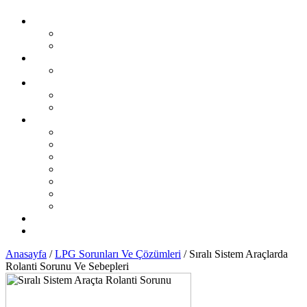
Otogaz Şikayet
Şikayet Oluştur
Otogaz Şikayetleri
LPG Montaj Fiyatları
Sıralı Sistem Montaj Fiyatları
LPG Sorunları Ve Çözümleri
Sıralı Sistem LPG Sorunları
Karbüratörlü Sistem LPG Sorunları
İL İL LPG Servisleri
Karadeniz Bölgesi
Akdeniz Bölgesi
Ege Bölgesi
Güney Doğu Anadolu Bölgesi
Doğu Anadolu Bölgesi
İç Anadolu Bölgesi
Marmara Bölgesi
LPG Yedek Parça Satıcıları
Otomobil Haberleri
Anasayfa
/
LPG Sorunları Ve Çözümleri
/
Sıralı Sistem Araçlarda
Rolanti Sorunu Ve Sebepleri