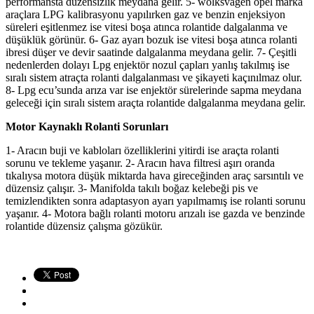
performansta düzensizlik meydana gelir. 5- wolksvagen opel marka
araçlara LPG kalibrasyonu yapılırken gaz ve benzin enjeksiyon
süreleri eşitlenmez ise vitesi boşa atınca rolantide dalgalanma ve
düşüklük görünür. 6- Gaz ayarı bozuk ise vitesi boşa atınca rolanti
ibresi düşer ve devir saatinde dalgalanma meydana gelir. 7- Çeşitli
nedenlerden dolayı Lpg enjektör nozul çapları yanlış takılmış ise
sıralı sistem atraçta rolanti dalgalanması ve şikayeti kaçınılmaz olur.
8- Lpg ecu’sunda arıza var ise enjektör sürelerinde sapma meydana
geleceği için sıralı sistem araçta rolantide dalgalanma meydana gelir.
Motor Kaynaklı Rolanti Sorunları
1- Aracın buji ve kabloları özelliklerini yitirdi ise araçta rolanti
sorunu ve tekleme yaşanır. 2- Aracın hava filtresi aşırı oranda
tıkalıysa motora düşük miktarda hava gireceğinden araç sarsıntılı ve
düzensiz çalışır. 3- Manifolda takılı boğaz kelebeği pis ve
temizlendikten sonra adaptasyon ayarı yapılmamış ise rolanti sorunu
yaşanır. 4- Motora bağlı rolanti motoru arızalı ise gazda ve benzinde
rolantide düzensiz çalışma gözükür.