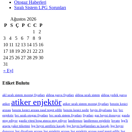
Otogaz Haberleri
Sıralı Sistem LPG Sorunları
Ağustos 2026
P
S
Ç
P
C
C
P
1
2
3
4
5
6
7
8
9
10
11
12
13
14
15
16
17
18
19
20
21
22
23
24
25
26
27
28
29
30
31
« Eyl
Etiket Bulutu
akl sıralı sistem montaj fiyatları
aldesa parça fiyatları
aldesa sıralı sistem
aldesa yedek parça
atiker enjektör
atiker
atiker sıralı sistem montaj fiyatları
benzin kesici
arızası
benzin kesici arızası nasıl tespit edilir
benzin kesici nedir
beyin diyaframı
brc
brc
enjektör
brc sıralı otogaz fiyatları
brc sıralı sistem fiyatları
fiyatları
gaz beyni donuyor
gazda
stop ediyor
gazda vitesi boşa atınca stop ediyor
landirenzo
landirenzo enjektör
lovato
lpg'li
araçta yakıt tüketimi
lpg beyni antifiriz kaçağı
lpg beyni bağlantıları su kaçağı
lpg beyni
donuyor
lpg diyafram arızası
lpg enjektör arızası
lpg enjektör arızası nasıl tespit edilir
lpg