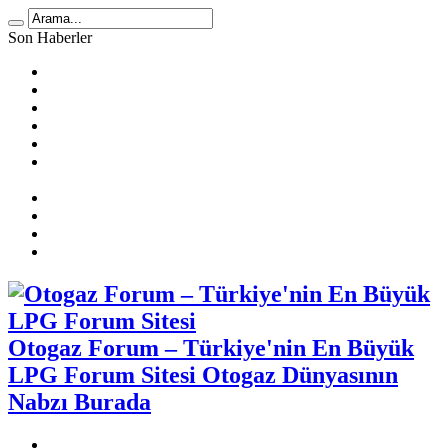
Son Haberler
LPG Yakıt Tüketimi Hesaplama
🚗 2025 Atiker LPG Dönüşüm Ücretleri
Prins Ecomax Teknik Bilgiler
Otogaz Alırken Dikkat Edilmesi Gereken Konular
LPG Diyafram Arızası
Sıralı Sistem Araçta Kendi Kendine Benzine Geçme
Sebepleri
Benzin Kesici Arızası
Sıralı Sistem Araçlarda LPG Yakıt Tüketimi
LPG Enjektör Arızası Nasıl Tespit Edilir?
Karbüratörlü Araçlarda Gazda Rölanti Sorunu
Otogaz Forum – Türkiye'nin En Büyük
LPG Forum Sitesi Otogaz Dünyasının
Nabzı Burada
Otogaz Şikayet