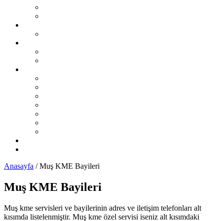
Şikayet Oluştur
Otogaz Şikayetleri
LPG Montaj Fiyatları
Sıralı Sistem Montaj Fiyatları
LPG Sorunları Ve Çözümleri
Sıralı Sistem LPG Sorunları
Karbüratörlü Sistem LPG Sorunları
İL İL LPG Servisleri
Karadeniz Bölgesi
Akdeniz Bölgesi
Ege Bölgesi
Güney Doğu Anadolu Bölgesi
Doğu Anadolu Bölgesi
İç Anadolu Bölgesi
Marmara Bölgesi
LPG Yedek Parça Satıcıları
Otomobil Haberleri
Anasayfa
/
Muş KME Bayileri
Muş KME Bayileri
Muş kme servisleri ve bayilerinin adres ve iletişim telefonları alt
kısımda listelenmiştir. Muş kme özel servisi iseniz alt kısımdaki