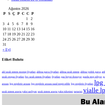
Ağustos 2026
P
S
Ç
P
C
C
P
1
2
3
4
5
6
7
8
9
10
11
12
13
14
15
16
17
18
19
20
21
22
23
24
25
26
27
28
29
30
31
« Eyl
Etiket Bulutu
akl sıralı sistem montaj fiyatları
aldesa parça fiyatları
aldesa sıralı sistem
aldesa yedek parça
ati
sıralı otogaz fiyatları
brc sıralı sistem fiyatları
fiyatları
gaz beyni donuyor
gazda stop ediyor
g
lpg 
arızası
lpg enjektör arızası
lpg enjektör arızası nasıl tespit edilir
lpg enjektör fiyatları
vialle l
sıralı sistem araçta yakıt sarfiyatı
sıralı sistem araçta yakıt tüketimi
tartarini