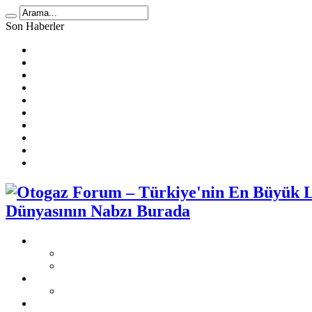
Son Haberler
LPG Yakıt Tüketimi Hesaplama
🚗 2025 Atiker LPG Dönüşüm Ücretleri
Prins Ecomax Teknik Bilgiler
Otogaz Alırken Dikkat Edilmesi Gereken Konular
LPG Diyafram Arızası
Sıralı Sistem Araçta Kendi Kendine Benzine Geçme Sebepleri
Benzin Kesici Arızası
Sıralı Sistem Araçlarda LPG Yakıt Tüketimi
LPG Enjektör Arızası Nasıl Tespit Edilir?
Karbüratörlü Araçlarda Gazda Rölanti Sorunu
Dünyasının Nabzı Burada
Otogaz Şikayet
Şikayet Oluştur
Otogaz Şikayetleri
LPG Montaj Fiyatları
Sıralı Sistem Montaj Fiyatları
LPG Sorunları Ve Çözümleri