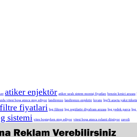
atiker enjektör
ker
atiker sıralı sistem montaj fiyatları
benzin kesici arızası
azda vitesi boşa atınca stop ediyor
landirenzo
landirenzo enjektör
lovato
lpg'li araçta yakıt tüket
filtre fiyatlari
lpg filtresi
lpg regülatör diyafram arızası
lpg yedek parça
lpg
pg sistemi
vites boştayken stop ediyor
vitesi boşa atınca rolanti düşüyor
zavoli