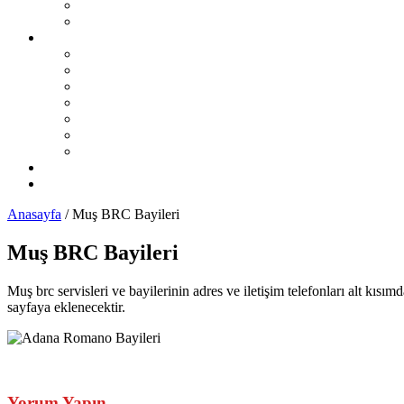
Sıralı Sistem LPG Sorunları
Karbüratörlü Sistem LPG Sorunları
İL İL LPG Servisleri
Karadeniz Bölgesi
Akdeniz Bölgesi
Ege Bölgesi
Güney Doğu Anadolu Bölgesi
Doğu Anadolu Bölgesi
İç Anadolu Bölgesi
Marmara Bölgesi
LPG Yedek Parça Satıcıları
Otomobil Haberleri
Anasayfa
/
Muş BRC Bayileri
Muş BRC Bayileri
Muş brc servisleri ve bayilerinin adres ve iletişim telefonları alt kısı
sayfaya eklenecektir.
Yorum Yapın