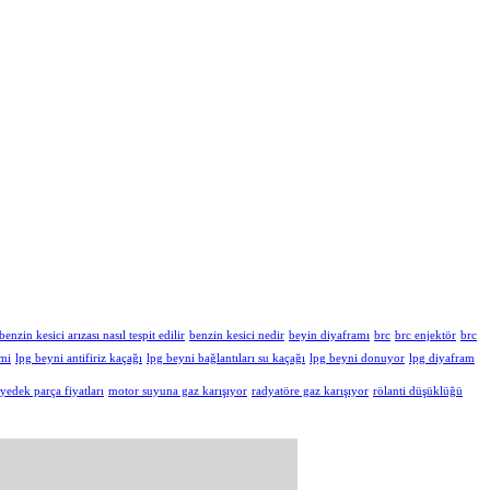
benzin kesici arızası nasıl tespit edilir
benzin kesici nedir
beyin diyaframı
brc
brc enjektör
brc
imi
lpg beyni antifiriz kaçağı
lpg beyni bağlantıları su kaçağı
lpg beyni donuyor
lpg diyafram
 yedek parça fiyatları
motor suyuna gaz karışıyor
radyatöre gaz karışıyor
rölanti düşüklüğü