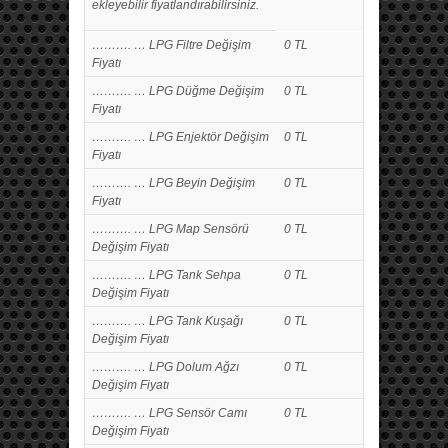
ekleyebilir fiyatlandırabilirsiniz.
………. … LPG Filtre Değişim
0 TL
Fiyatı
………. … LPG Düğme Değişim
0 TL
Fiyatı
………. … LPG Enjektör Değişim
0 TL
Fiyatı
………. … LPG Beyin Değişim
0 TL
Fiyatı
………. … LPG Map Sensörü
0 TL
Değişim Fiyatı
………. … LPG Tank Sehpa
0 TL
Değişim Fiyatı
………. … LPG Tank Kuşağı
0 TL
Değişim Fiyatı
………. … LPG Dolum Ağzı
0 TL
Değişim Fiyatı
………. … LPG Sensör Camı
0 TL
Değişim Fiyatı