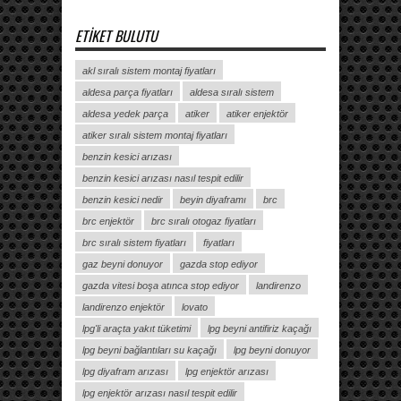
ETIKET BULUTU
akl sıralı sistem montaj fiyatları
aldesa parça fiyatları
aldesa sıralı sistem
aldesa yedek parça
atiker
atiker enjektör
atiker sıralı sistem montaj fiyatları
benzin kesici arızası
benzin kesici arızası nasıl tespit edilir
benzin kesici nedir
beyin diyaframı
brc
brc enjektör
brc sıralı otogaz fiyatları
brc sıralı sistem fiyatları
fiyatları
gaz beyni donuyor
gazda stop ediyor
gazda vitesi boşa atınca stop ediyor
landirenzo
landirenzo enjektör
lovato
lpg'li araçta yakıt tüketimi
lpg beyni antifiriz kaçağı
lpg beyni bağlantıları su kaçağı
lpg beyni donuyor
lpg diyafram arızası
lpg enjektör arızası
lpg enjektör arızası nasıl tespit edilir