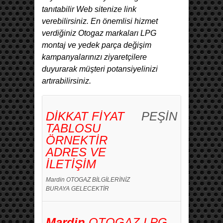
tanıtabilir Web sitenize link
verebilirsiniz. En önemlisi hizmet
verdiğiniz Otogaz markaları LPG
montaj ve yedek parça değişim
kampanyalarınızı ziyaretçilere
duyurarak müşteri potansiyelinizi
artırabilirsiniz.
DİKKAT FİYAT
PEŞİN
TABLOSU
ÖRNEKTİR
ADRES VE
İLETİŞİM
Mardin OTOGAZ BİLGİLERİNİZ
BURAYA GELECEKTİR
Mardin
OTOGAZ LPG