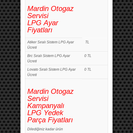
Mardin Otogaz
Servisi
LPG Ayar
Fiyatları
Atiker Sıralı Sistem LPG Ayar
TL
Ücreti
Brc Sıralı Sistem LPG Ayar
0 TL
Ücreti
Lovato Sıralı Sistem LPG Ayar
0 TL
Ücreti
Mardin Otogaz
Servisi
Kampanyalı
LPG Yedek
Parça Fiyatları
Dilediğiniz kadar ürün