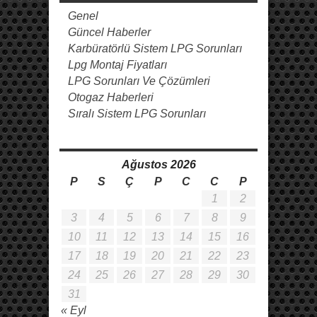
Genel
Güncel Haberler
Karbüratörlü Sistem LPG Sorunları
Lpg Montaj Fiyatları
LPG Sorunları Ve Çözümleri
Otogaz Haberleri
Sıralı Sistem LPG Sorunları
Ağustos 2026
P
S
Ç
P
C
C
P
1
2
3
4
5
6
7
8
9
10
11
12
13
14
15
16
17
18
19
20
21
22
23
24
25
26
27
28
29
30
31
« Eyl