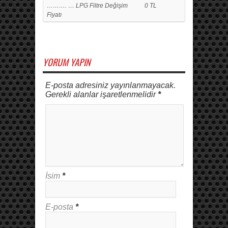
………. … LPG Filtre Değişim
0 TL
Fiyatı
YORUM YAPIN
E-posta adresiniz yayınlanmayacak.
Gerekli alanlar işaretlenmelidir
*
İsim
*
E-posta
*