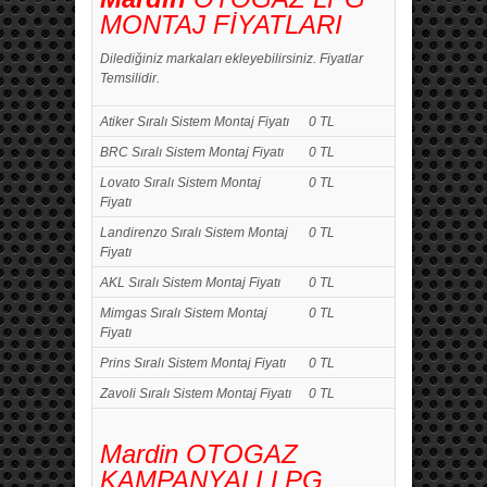
MONTAJ FİYATLARI
Dilediğiniz markaları ekleyebilirsiniz. Fiyatlar
Temsilidir.
Atiker Sıralı Sistem Montaj Fiyatı
0 TL
BRC Sıralı Sistem Montaj Fiyatı
0 TL
Lovato Sıralı Sistem Montaj
0 TL
Fiyatı
Landirenzo Sıralı Sistem Montaj
0 TL
Fiyatı
AKL Sıralı Sistem Montaj Fiyatı
0 TL
Mimgas Sıralı Sistem Montaj
0 TL
Fiyatı
Prins Sıralı Sistem Montaj Fiyatı
0 TL
Zavoli Sıralı Sistem Montaj Fiyatı
0 TL
Mardin OTOGAZ
KAMPANYALI LPG