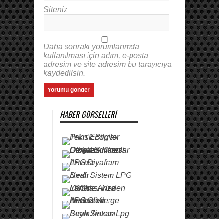
Siteniz
Daha sonraki yorumlarımda
kullanılması için adım, e-posta
adresim ve site adresim bu tarayıcıya
kaydedilsin.
HABER GÖRSELLERI