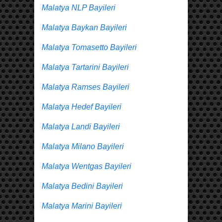
Malatya NLP Bayileri
Malatya Baykan Bayileri
Malatya Tomasetto Bayileri
Malatya Tartarini Bayileri
Malatya Ramses Bayileri
Malatya Hedef Bayileri
Malatya Landi Bayileri
Malatya Milano Bayileri
Malatya Wentgas Bayileri
Malatya Bedini Bayileri
Malatya Marini Bayileri