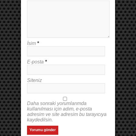
İsim
*
E-posta
*
Siteniz
Daha sonraki yorumlarımda
kullanılması için adım, e-posta
adresim ve site adresim bu tarayıcıya
kaydedilsin.