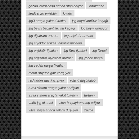
gazda vitesi boşa atınca stop ediyor
landirenzo
landirenzo enjektör
lovato
lpg'li araçta yakıt tüketimi
lpg beyni antifiriz kaçağı
lpg beyni bağlantıları su kaçağı
lpg beyni donuyor
lpg diyafram arızası
lpg enjektör arızası
lpg enjektör arızası nasıl tespit edilir
lpg enjektör fiyatları
lpg filtre fiyatlari
lpg filtresi
lpg regülatör diyafram arızası
lpg yedek parça
lpg yedek parça fiyatları
motor suyuna gaz karışıyor
radyatöre gaz karışıyor
rölanti düşüklüğü
sıralı sistem araçta yakıt sarfiyatı
sıralı sistem araçta yakıt tüketimi
tartarini
vialle lpg sistemi
vites boştayken stop ediyor
vitesi boşa atınca rolanti düşüyor
zavoli