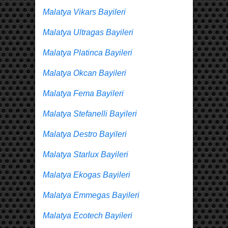
Malatya Vikars Bayileri
Malatya Ultragas Bayileri
Malatya Platinca Bayileri
Malatya Okcan Bayileri
Malatya Fema Bayileri
Malatya Stefanelli Bayileri
Malatya Destro Bayileri
Malatya Starlux Bayileri
Malatya Ekogas Bayileri
Malatya Emmegas Bayileri
Malatya Ecotech Bayileri