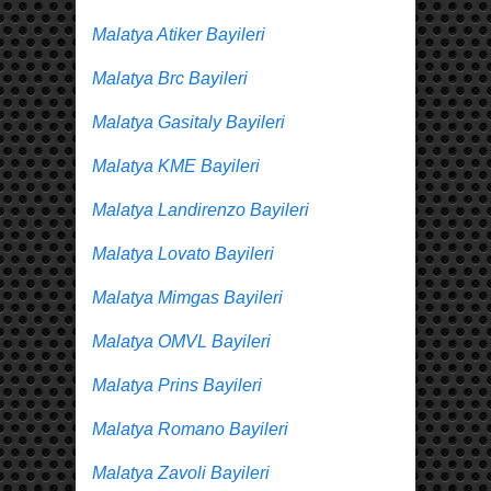
Malatya Atiker Bayileri
Malatya Brc Bayileri
Malatya Gasitaly Bayileri
Malatya KME Bayileri
Malatya Landirenzo Bayileri
Malatya Lovato Bayileri
Malatya Mimgas Bayileri
Malatya OMVL Bayileri
Malatya Prins Bayileri
Malatya Romano Bayileri
Malatya Zavoli Bayileri