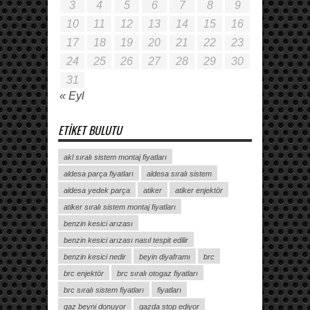
3
4
5
6
7
8
9
10
11
12
13
14
15
16
17
18
19
20
21
22
23
24
25
26
27
28
29
30
31
« Eyl
ETIKET BULUTU
akl sıralı sistem montaj fiyatları
aldesa parça fiyatları
aldesa sıralı sistem
aldesa yedek parça
atiker
atiker enjektör
atiker sıralı sistem montaj fiyatları
benzin kesici arızası
benzin kesici arızası nasıl tespit edilir
benzin kesici nedir
beyin diyaframı
brc
brc enjektör
brc sıralı otogaz fiyatları
brc sıralı sistem fiyatları
fiyatları
gaz beyni donuyor
gazda stop ediyor