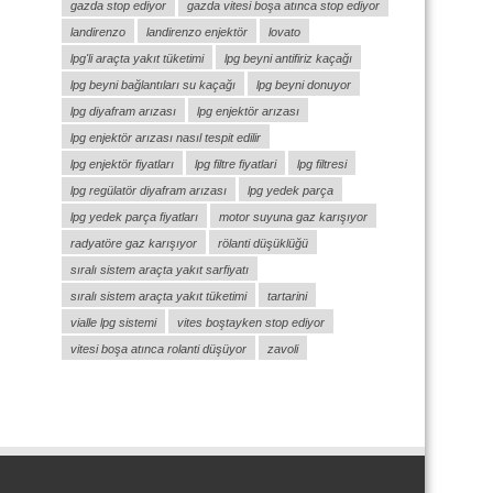
gazda stop ediyor
gazda vitesi boşa atınca stop ediyor
landirenzo
landirenzo enjektör
lovato
lpg'li araçta yakıt tüketimi
lpg beyni antifiriz kaçağı
lpg beyni bağlantıları su kaçağı
lpg beyni donuyor
lpg diyafram arızası
lpg enjektör arızası
lpg enjektör arızası nasıl tespit edilir
lpg enjektör fiyatları
lpg filtre fiyatlari
lpg filtresi
lpg regülatör diyafram arızası
lpg yedek parça
lpg yedek parça fiyatları
motor suyuna gaz karışıyor
radyatöre gaz karışıyor
rölanti düşüklüğü
sıralı sistem araçta yakıt sarfiyatı
sıralı sistem araçta yakıt tüketimi
tartarini
vialle lpg sistemi
vites boştayken stop ediyor
vitesi boşa atınca rolanti düşüyor
zavoli