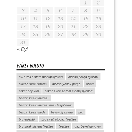
1
2
3
4
5
6
7
8
9
10
11
12
13
14
15
16
17
18
19
20
21
22
23
24
25
26
27
28
29
30
31
« Eyl
ETIKET BULUTU
akl sıralı sistem montaj fiyatları
aldesa parça fiyatları
aldesa sıralı sistem
aldesa yedek parça
atiker
atiker enjektör
atiker sıralı sistem montaj fiyatları
benzin kesici arızası
benzin kesici arızası nasıl tespit edilir
benzin kesici nedir
beyin diyaframı
brc
brc enjektör
brc sıralı otogaz fiyatları
brc sıralı sistem fiyatları
fiyatları
gaz beyni donuyor