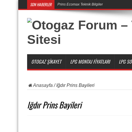
SON HABERLER
Prins Ecomax Teknik Bilgiler
OTOGAZ ŞIKAYET
LPG MONTAJ FIYATLARI
LPG SO
Anasayfa
/
Iğdır Prins Bayileri
Iğdır Prins Bayileri