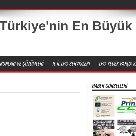
RUNLARI VE ÇÖZÜMLERI
İL İL LPG SERVISLERI
LPG YEDEK PARÇA SA
HABER GÖRSELLERI