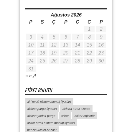
Ağustos 2026
P
S
Ç
P
C
C
P
1
2
3
4
5
6
7
8
9
10
11
12
13
14
15
16
17
18
19
20
21
22
23
24
25
26
27
28
29
30
31
« Eyl
ETIKET BULUTU
akl sıralı sistem montaj fiyatları
aldesa parça fiyatları
aldesa sıralı sistem
aldesa yedek parça
atiker
atiker enjektör
atiker sıralı sistem montaj fiyatları
benzin kesici arızası