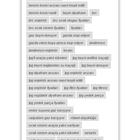
benzin kesici arızası nasıl tespit edilir
benzin kesici nedir
beyin diyaframı
brc
brc enjektör
brc sıralı otogaz fiyatları
brc sıralı sistem fiyatları
fiyatları
gaz beyni donuyor
gazda stop ediyor
gazda vitesi boşa atınca stop ediyor
landirenzo
landirenzo enjektör
lovato
lpg'li araçta yakıt tüketimi
lpg beyni antifiriz kaçağı
lpg beyni bağlantıları su kaçağı
lpg beyni donuyor
lpg diyafram arızası
lpg enjektör arızası
lpg enjektör arızası nasıl tespit edilir
lpg enjektör fiyatları
lpg filtre fiyatlari
lpg filtresi
lpg regülatör diyafram arızası
lpg yedek parça
lpg yedek parça fiyatları
motor suyuna gaz karışıyor
radyatöre gaz karışıyor
rölanti düşüklüğü
sıralı sistem araçta yakıt sarfiyatı
sıralı sistem araçta yakıt tüketimi
tartarini