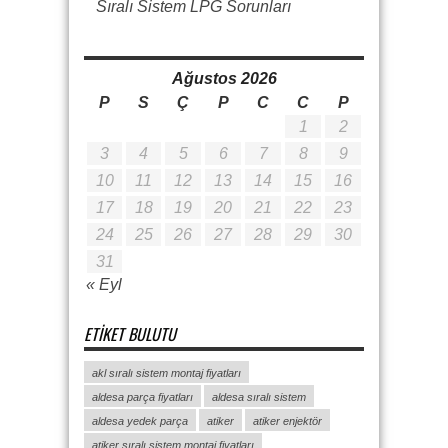
Sıralı Sistem LPG Sorunları
Ağustos 2026
P
S
Ç
P
C
C
P
1
2
3
4
5
6
7
8
9
10
11
12
13
14
15
16
17
18
19
20
21
22
23
24
25
26
27
28
29
30
31
« Eyl
ETIKET BULUTU
akl sıralı sistem montaj fiyatları
aldesa parça fiyatları
aldesa sıralı sistem
aldesa yedek parça
atiker
atiker enjektör
atiker sıralı sistem montaj fiyatları