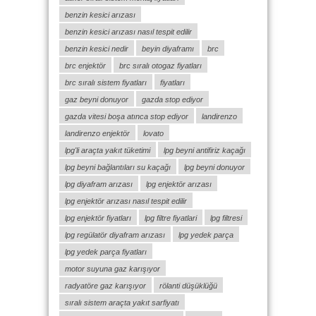
benzin kesici arızası
benzin kesici arızası nasıl tespit edilir
benzin kesici nedir
beyin diyaframı
brc
brc enjektör
brc sıralı otogaz fiyatları
brc sıralı sistem fiyatları
fiyatları
gaz beyni donuyor
gazda stop ediyor
gazda vitesi boşa atınca stop ediyor
landirenzo
landirenzo enjektör
lovato
lpg'li araçta yakıt tüketimi
lpg beyni antifiriz kaçağı
lpg beyni bağlantıları su kaçağı
lpg beyni donuyor
lpg diyafram arızası
lpg enjektör arızası
lpg enjektör arızası nasıl tespit edilir
lpg enjektör fiyatları
lpg filtre fiyatlari
lpg filtresi
lpg regülatör diyafram arızası
lpg yedek parça
lpg yedek parça fiyatları
motor suyuna gaz karışıyor
radyatöre gaz karışıyor
rölanti düşüklüğü
sıralı sistem araçta yakıt sarfiyatı