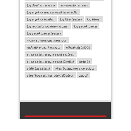
lpg diyafram arızası
lpg enjektör arızası
lpg enjektör arızası nasıl tespit edilir
lpg enjektör fiyatları
lpg filtre fiyatlari
lpg filtresi
lpg regülatör diyafram arızası
lpg yedek parça
lpg yedek parça fiyatları
motor suyuna gaz karışıyor
radyatöre gaz karışıyor
rölanti düşüklüğü
sıralı sistem araçta yakıt sarfiyatı
sıralı sistem araçta yakıt tüketimi
tartarini
vialle lpg sistemi
vites boştayken stop ediyor
vitesi boşa atınca rolanti düşüyor
zavoli
otogazforum.com
Reklam Ver