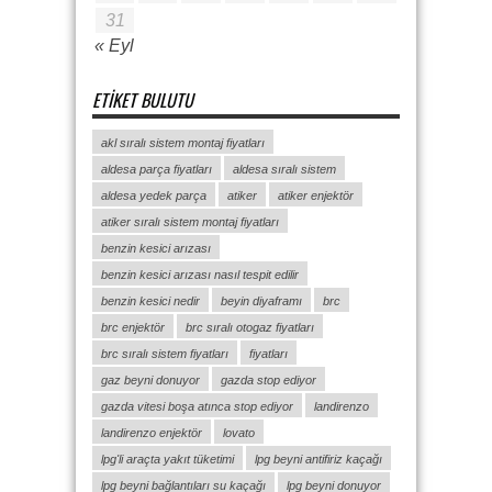
31
« Eyl
ETIKET BULUTU
akl sıralı sistem montaj fiyatları
aldesa parça fiyatları
aldesa sıralı sistem
aldesa yedek parça
atiker
atiker enjektör
atiker sıralı sistem montaj fiyatları
benzin kesici arızası
benzin kesici arızası nasıl tespit edilir
benzin kesici nedir
beyin diyaframı
brc
brc enjektör
brc sıralı otogaz fiyatları
brc sıralı sistem fiyatları
fiyatları
gaz beyni donuyor
gazda stop ediyor
gazda vitesi boşa atınca stop ediyor
landirenzo
landirenzo enjektör
lovato
lpg'li araçta yakıt tüketimi
lpg beyni antifiriz kaçağı
lpg beyni bağlantıları su kaçağı
lpg beyni donuyor