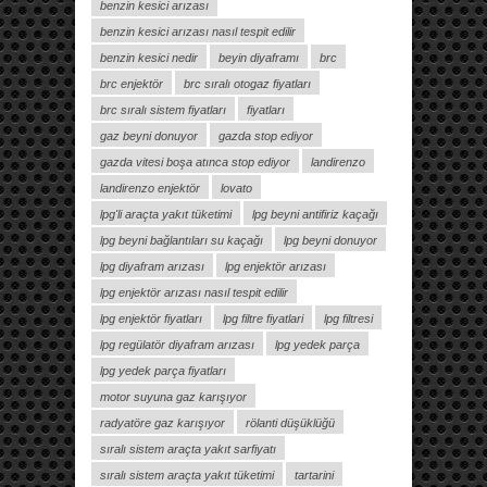
benzin kesici arızası
benzin kesici arızası nasıl tespit edilir
benzin kesici nedir
beyin diyaframı
brc
brc enjektör
brc sıralı otogaz fiyatları
brc sıralı sistem fiyatları
fiyatları
gaz beyni donuyor
gazda stop ediyor
gazda vitesi boşa atınca stop ediyor
landirenzo
landirenzo enjektör
lovato
lpg'li araçta yakıt tüketimi
lpg beyni antifiriz kaçağı
lpg beyni bağlantıları su kaçağı
lpg beyni donuyor
lpg diyafram arızası
lpg enjektör arızası
lpg enjektör arızası nasıl tespit edilir
lpg enjektör fiyatları
lpg filtre fiyatlari
lpg filtresi
lpg regülatör diyafram arızası
lpg yedek parça
lpg yedek parça fiyatları
motor suyuna gaz karışıyor
radyatöre gaz karışıyor
rölanti düşüklüğü
sıralı sistem araçta yakıt sarfiyatı
sıralı sistem araçta yakıt tüketimi
tartarini