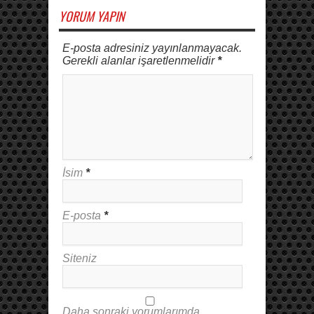
YORUM YAPIN
E-posta adresiniz yayınlanmayacak.
Gerekli alanlar işaretlenmelidir
*
İsim
*
E-posta
*
Siteniz
Daha sonraki yorumlarımda