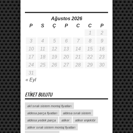
Ağustos 2026
P
S
Ç
P
C
C
P
1
2
3
4
5
6
7
8
9
10
11
12
13
14
15
16
17
18
19
20
21
22
23
24
25
26
27
28
29
30
31
« Eyl
ETIKET BULUTU
akl sıralı sistem montaj fiyatları
aldesa parça fiyatları
aldesa sıralı sistem
aldesa yedek parça
atiker
atiker enjektör
atiker sıralı sistem montaj fiyatları