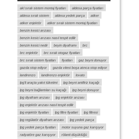
akl sıralı sistem montaj fiyatları
aldesa parça fiyatları
aldesa sıralı sistem
aldesa yedek parça
atiker
atiker enjektör
atiker sıralı sistem montaj fiyatları
benzin kesici arızası
benzin kesici arızası nasıl tespit edilir
benzin kesici nedir
beyin diyaframı
brc
brc enjektör
brc sıralı otogaz fiyatları
brc sıralı sistem fiyatları
fiyatları
gaz beyni donuyor
gazda stop ediyor
gazda vitesi boşa atınca stop ediyor
landirenzo
landirenzo enjektör
lovato
lpg'li araçta yakıt tüketimi
lpg beyni antifiriz kaçağı
lpg beyni bağlantıları su kaçağı
lpg beyni donuyor
lpg diyafram arızası
lpg enjektör arızası
lpg enjektör arızası nasıl tespit edilir
lpg enjektör fiyatları
lpg filtre fiyatlari
lpg filtresi
lpg regülatör diyafram arızası
lpg yedek parça
lpg yedek parça fiyatları
motor suyuna gaz karışıyor
radyatöre gaz karışıyor
rölanti düşüklüğü