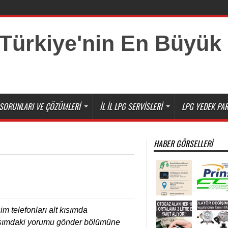
ar
SORUNLARI VE ÇÖZÜMLERI
İL İL LPG SERVISLERI
LPG YEDEK PAR
HABER GÖRSELLERI
im telefonları alt kısımda
t kısımdaki yorumu gönder bölümüne