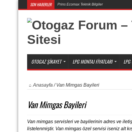
SON HABERLER
Prins Ecomax Teknik Bilgiler
Otogaz Alırken Dikkat Edilmesi Gereken Konul
OTOGAZ ŞIKAYET
LPG MONTAJ FIYATLARI
LPG 
Anasayfa
/
Van Mimgas Bayileri
Van Mimgas Bayileri
Van mimgas servisleri ve bayilerinin adres ve iletiş
listelenmiştir. Van mimgas özel servisi iseniz al