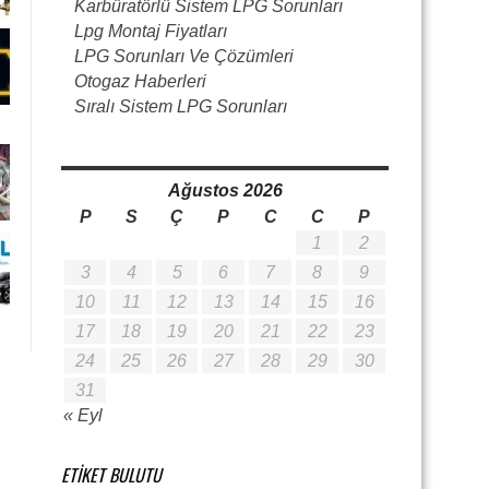
Karbüratörlü Sistem LPG Sorunları
Lpg Montaj Fiyatları
LPG Sorunları Ve Çözümleri
Otogaz Haberleri
Sıralı Sistem LPG Sorunları
Ağustos 2026
P
S
Ç
P
C
C
P
1
2
3
4
5
6
7
8
9
10
11
12
13
14
15
16
17
18
19
20
21
22
23
24
25
26
27
28
29
30
31
« Eyl
ETIKET BULUTU