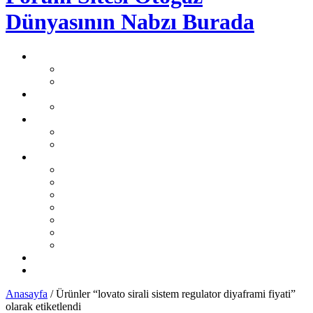
Dünyasının Nabzı Burada
Otogaz Şikayet
Şikayet Oluştur
Otogaz Şikayetleri
LPG Montaj Fiyatları
Sıralı Sistem Montaj Fiyatları
LPG Sorunları Ve Çözümleri
Sıralı Sistem LPG Sorunları
Karbüratörlü Sistem LPG Sorunları
İL İL LPG Servisleri
Karadeniz Bölgesi
Akdeniz Bölgesi
Ege Bölgesi
Güney Doğu Anadolu Bölgesi
Doğu Anadolu Bölgesi
İç Anadolu Bölgesi
Marmara Bölgesi
LPG Yedek Parça Satıcıları
Otomobil Haberleri
Anasayfa
/ Ürünler “lovato sirali sistem regulator diyaframi fiyati”
olarak etiketlendi