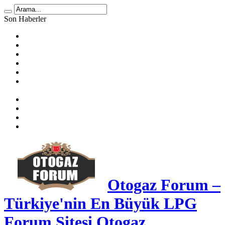
Son Haberler
LPG Yakıt Tüketimi Hesaplama
🚗 2025 Atiker LPG Dönüşüm Ücretleri
Prins Ecomax Teknik Bilgiler
Otogaz Alırken Dikkat Edilmesi Gereken Konular
LPG Diyafram Arızası
Sıralı Sistem Araçta Kendi Kendine Benzine Geçme
Sebepleri
Benzin Kesici Arızası
Sıralı Sistem Araçlarda LPG Yakıt Tüketimi
LPG Enjektör Arızası Nasıl Tespit Edilir?
Karbüratörlü Araçlarda Gazda Rölanti Sorunu
Otogaz Forum –
Türkiye'nin En Büyük LPG
Forum Sitesi Otogaz