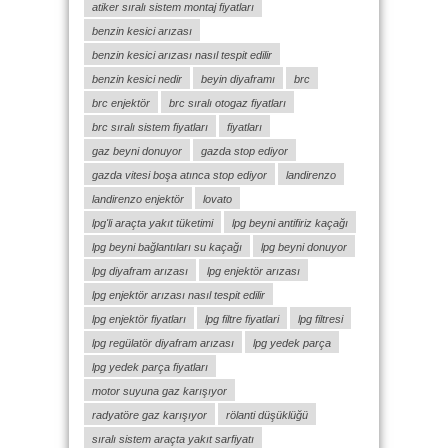
atiker sıralı sistem montaj fiyatları
benzin kesici arızası
benzin kesici arızası nasıl tespit edilir
benzin kesici nedir
beyin diyaframı
brc
brc enjektör
brc sıralı otogaz fiyatları
brc sıralı sistem fiyatları
fiyatları
gaz beyni donuyor
gazda stop ediyor
gazda vitesi boşa atınca stop ediyor
landirenzo
landirenzo enjektör
lovato
lpg'li araçta yakıt tüketimi
lpg beyni antifiriz kaçağı
lpg beyni bağlantıları su kaçağı
lpg beyni donuyor
lpg diyafram arızası
lpg enjektör arızası
lpg enjektör arızası nasıl tespit edilir
lpg enjektör fiyatları
lpg filtre fiyatlari
lpg filtresi
lpg regülatör diyafram arızası
lpg yedek parça
lpg yedek parça fiyatları
motor suyuna gaz karışıyor
radyatöre gaz karışıyor
rölanti düşüklüğü
sıralı sistem araçta yakıt sarfiyatı