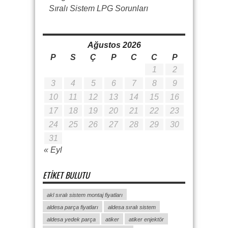
Sıralı Sistem LPG Sorunları
Ağustos 2026
P
S
Ç
P
C
C
P
1
2
3
4
5
6
7
8
9
10
11
12
13
14
15
16
17
18
19
20
21
22
23
24
25
26
27
28
29
30
31
« Eyl
ETIKET BULUTU
akl sıralı sistem montaj fiyatları
aldesa parça fiyatları
aldesa sıralı sistem
aldesa yedek parça
atiker
atiker enjektör