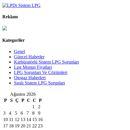
Reklam
Kategoriler
Genel
Güncel Haberler
Karbüratörlü Sistem LPG Sorunları
Lpg Montaj Fiyatları
LPG Sorunları Ve Çözümleri
Otogaz Haberleri
Sıralı Sistem LPG Sorunları
Ağustos 2026
P
S
Ç
P
C
C
P
1
2
3
4
5
6
7
8
9
10
11
12
13
14
15
16
17
18
19
20
21
22
23