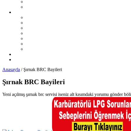
Sıralı Sistem LPG Sorunları
Karbüratörlü Sistem LPG Sorunları
İL İL LPG Servisleri
Karadeniz Bölgesi
Akdeniz Bölgesi
Ege Bölgesi
Güney Doğu Anadolu Bölgesi
Doğu Anadolu Bölgesi
İç Anadolu Bölgesi
Marmara Bölgesi
LPG Yedek Parça Satıcıları
Otomobil Haberleri
Anasayfa
/
Şırnak BRC Bayileri
Şırnak BRC Bayileri
Yeni açılmış şırnak brc servisi iseniz alt kısımdaki yorumu gönder böl