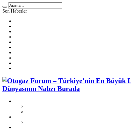
Son Haberler
LPG Yakıt Tüketimi Hesaplama
🚗 2025 Atiker LPG Dönüşüm Ücretleri
Prins Ecomax Teknik Bilgiler
Otogaz Alırken Dikkat Edilmesi Gereken Konular
LPG Diyafram Arızası
Sıralı Sistem Araçta Kendi Kendine Benzine Geçme Sebepleri
Benzin Kesici Arızası
Sıralı Sistem Araçlarda LPG Yakıt Tüketimi
LPG Enjektör Arızası Nasıl Tespit Edilir?
Karbüratörlü Araçlarda Gazda Rölanti Sorunu
Dünyasının Nabzı Burada
Otogaz Şikayet
Şikayet Oluştur
Otogaz Şikayetleri
LPG Montaj Fiyatları
Sıralı Sistem Montaj Fiyatları
LPG Sorunları Ve Çözümleri