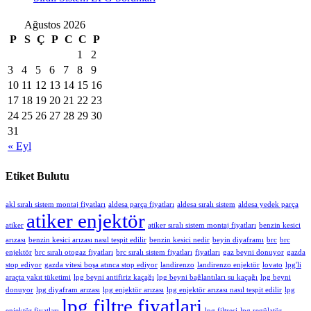
Ağustos 2026
P
S
Ç
P
C
C
P
1
2
3
4
5
6
7
8
9
10
11
12
13
14
15
16
17
18
19
20
21
22
23
24
25
26
27
28
29
30
31
« Eyl
Etiket Bulutu
akl sıralı sistem montaj fiyatları
aldesa parça fiyatları
aldesa sıralı sistem
aldesa yedek parça
atiker enjektör
atiker
atiker sıralı sistem montaj fiyatları
benzin kesici
arızası
benzin kesici arızası nasıl tespit edilir
benzin kesici nedir
beyin diyaframı
brc
brc
enjektör
brc sıralı otogaz fiyatları
brc sıralı sistem fiyatları
fiyatları
gaz beyni donuyor
gazda
stop ediyor
gazda vitesi boşa atınca stop ediyor
landirenzo
landirenzo enjektör
lovato
lpg'li
araçta yakıt tüketimi
lpg beyni antifiriz kaçağı
lpg beyni bağlantıları su kaçağı
lpg beyni
donuyor
lpg diyafram arızası
lpg enjektör arızası
lpg enjektör arızası nasıl tespit edilir
lpg
lpg filtre fiyatlari
enjektör fiyatları
lpg filtresi
lpg regülatör