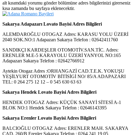
alt kısımdaki yorumu gönder bölümüne adres bilgilerinizi girerseniz
kısa zamanda bu sayfaya eklenecektir.
Sakarya Adapazarı Lovato Bayisi Adres Bilgileri
ALEMDAROĞLU OTOGAZ Adres: KARASU YOLU ÜZERİ
2040 SOK.NO:1 Adapazarı Sakarya Telefon : 02642411760
SANDIKÇI KARDEŞLER OTOMOTİV.SAN.TİC. Adres:
ERENLER M.E-5 KARAYOLU ÜZERİ YANYOL NO:165
Adapazarı Sakarya Telefon : 02642766912
Aytekin Otogaz Adres :ORHANGAZİ CAD.T.E.K. YOKUŞU
YEŞİLYURT OTOMOTİV BİTİSİGİ NO/ 85/A ADAPAZARI
TEL: 0 264 275 12 12 – 0 545 630 63 63
Sakarya Hendek Lovato Bayisi Adres Bilgileri
HENDEK OTOGAZ Adres: KÜÇÜK SANAYİ SİTESİ A-1
BLOK NO:1 Hendek Sakarya Telefon : 02646143395
Sakarya Erenler Lovato Bayisi Adres Bilgileri
BALCIOĞLU OTOGAZ Adres: ERENLER MAH. SAKARYA
CAD. 260/B Erenler Sakarya Telefon : 0264 241 19 05