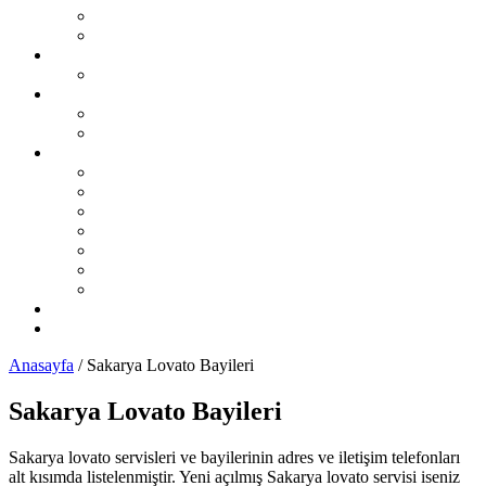
Şikayet Oluştur
Otogaz Şikayetleri
LPG Montaj Fiyatları
Sıralı Sistem Montaj Fiyatları
LPG Sorunları Ve Çözümleri
Sıralı Sistem LPG Sorunları
Karbüratörlü Sistem LPG Sorunları
İL İL LPG Servisleri
Karadeniz Bölgesi
Akdeniz Bölgesi
Ege Bölgesi
Güney Doğu Anadolu Bölgesi
Doğu Anadolu Bölgesi
İç Anadolu Bölgesi
Marmara Bölgesi
LPG Yedek Parça Satıcıları
Otomobil Haberleri
Anasayfa
/
Sakarya Lovato Bayileri
Sakarya Lovato Bayileri
Sakarya lovato servisleri ve bayilerinin adres ve iletişim telefonları
alt kısımda listelenmiştir. Yeni açılmış Sakarya lovato servisi iseniz