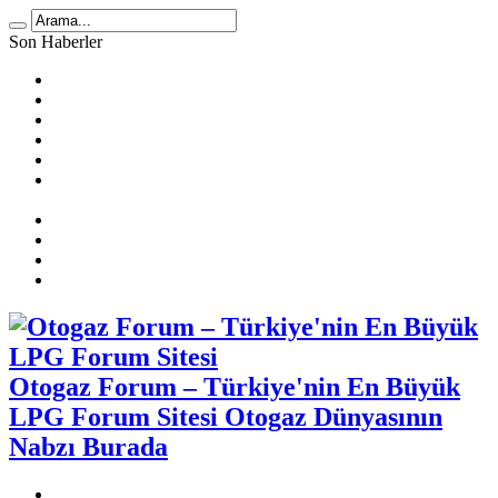
Son Haberler
LPG Yakıt Tüketimi Hesaplama
🚗 2025 Atiker LPG Dönüşüm Ücretleri
Prins Ecomax Teknik Bilgiler
Otogaz Alırken Dikkat Edilmesi Gereken Konular
LPG Diyafram Arızası
Sıralı Sistem Araçta Kendi Kendine Benzine Geçme
Sebepleri
Benzin Kesici Arızası
Sıralı Sistem Araçlarda LPG Yakıt Tüketimi
LPG Enjektör Arızası Nasıl Tespit Edilir?
Karbüratörlü Araçlarda Gazda Rölanti Sorunu
Otogaz Forum – Türkiye'nin En Büyük
LPG Forum Sitesi Otogaz Dünyasının
Nabzı Burada
Otogaz Şikayet