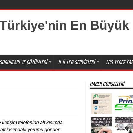
ar
SORUNLARI VE ÇÖZÜMLERI
İL İL LPG SERVISLERI
LPG YEDEK PAR
HABER GÖRSELLERI
 iletişim telefonları alt kısımda
iz alt kısımdaki yorumu gönder