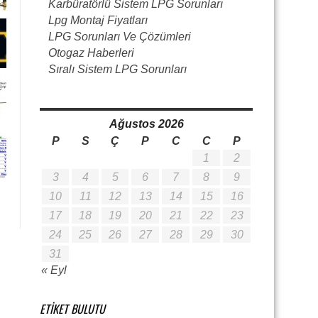
Karbüratörlü Sistem LPG Sorunları
Lpg Montaj Fiyatları
LPG Sorunları Ve Çözümleri
Otogaz Haberleri
Sıralı Sistem LPG Sorunları
Ağustos 2026
P
S
Ç
P
C
C
P
1
2
3
4
5
6
7
8
9
10
11
12
13
14
15
16
17
18
19
20
21
22
23
24
25
26
27
28
29
30
31
« Eyl
ETIKET BULUTU