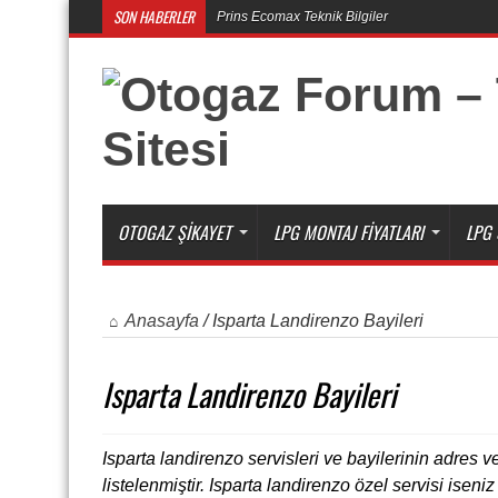
SON HABERLER
Prins Ecomax Teknik Bilgiler
Otogaz Alırken Dikkat Edilmesi Gereken Konul
OTOGAZ ŞIKAYET
LPG MONTAJ FIYATLARI
LPG 
Anasayfa
/
Isparta Landirenzo Bayileri
Isparta Landirenzo Bayileri
Isparta landirenzo servisleri ve bayilerinin adres ve
listelenmiştir. Isparta landirenzo özel servisi isen