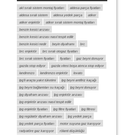
akl sıralı sistem montaj fiyatları
aldesa parça fiyatları
aldesa sıralı sistem
aldesa yedek parça
atiker
atiker enjektör
atiker sıralı sistem montaj fiyatları
benzin kesici arızası
benzin kesici arızası nasıl tespit edilir
benzin kesici nedir
beyin diyaframı
brc
brc enjektör
brc sıralı otogaz fiyatları
brc sıralı sistem fiyatları
fiyatları
gaz beyni donuyor
gazda stop ediyor
gazda vitesi boşa atınca stop ediyor
landirenzo
landirenzo enjektör
lovato
lpg'li araçta yakıt tüketimi
lpg beyni antifiriz kaçağı
lpg beyni bağlantıları su kaçağı
lpg beyni donuyor
lpg diyafram arızası
lpg enjektör arızası
lpg enjektör arızası nasıl tespit edilir
lpg enjektör fiyatları
lpg filtre fiyatlari
lpg filtresi
lpg regülatör diyafram arızası
lpg yedek parça
lpg yedek parça fiyatları
motor suyuna gaz karışıyor
radyatöre gaz karışıyor
rölanti düşüklüğü