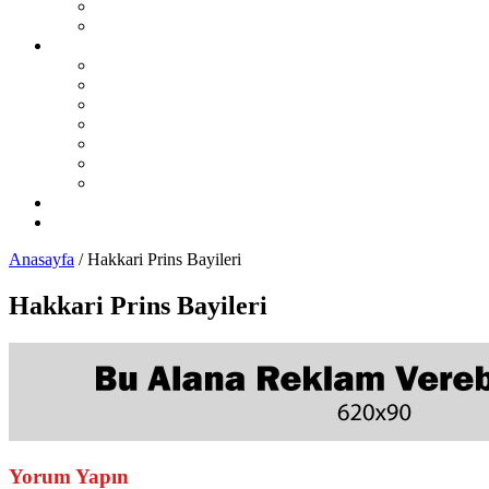
Sıralı Sistem LPG Sorunları
Karbüratörlü Sistem LPG Sorunları
İL İL LPG Servisleri
Karadeniz Bölgesi
Akdeniz Bölgesi
Ege Bölgesi
Güney Doğu Anadolu Bölgesi
Doğu Anadolu Bölgesi
İç Anadolu Bölgesi
Marmara Bölgesi
LPG Yedek Parça Satıcıları
Otomobil Haberleri
Anasayfa
/
Hakkari Prins Bayileri
Hakkari Prins Bayileri
Yorum Yapın