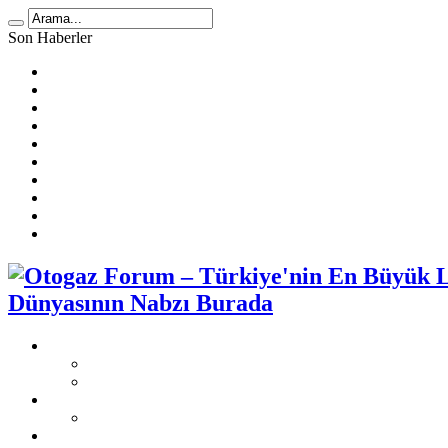
Son Haberler
LPG Yakıt Tüketimi Hesaplama
🚗 2025 Atiker LPG Dönüşüm Ücretleri
Prins Ecomax Teknik Bilgiler
Otogaz Alırken Dikkat Edilmesi Gereken Konular
LPG Diyafram Arızası
Sıralı Sistem Araçta Kendi Kendine Benzine Geçme Sebepleri
Benzin Kesici Arızası
Sıralı Sistem Araçlarda LPG Yakıt Tüketimi
LPG Enjektör Arızası Nasıl Tespit Edilir?
Karbüratörlü Araçlarda Gazda Rölanti Sorunu
Dünyasının Nabzı Burada
Otogaz Şikayet
Şikayet Oluştur
Otogaz Şikayetleri
LPG Montaj Fiyatları
Sıralı Sistem Montaj Fiyatları
LPG Sorunları Ve Çözümleri