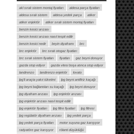
akl sıralı sistem montaj fiyatları
aldesa parça fiyatları
aldesa sıralı sistem
aldesa yedek parça
atiker
atiker enjektör
atiker sıralı sistem montaj fiyatları
benzin kesici arızası
benzin kesici arızası nasıl tespit edilir
benzin kesici nedir
beyin diyaframı
brc
brc enjektör
brc sıralı otogaz fiyatları
brc sıralı sistem fiyatları
fiyatları
gaz beyni donuyor
gazda stop ediyor
gazda vitesi boşa atınca stop ediyor
landirenzo
landirenzo enjektör
lovato
lpg'li araçta yakıt tüketimi
lpg beyni antifiriz kaçağı
lpg beyni bağlantıları su kaçağı
lpg beyni donuyor
lpg diyafram arızası
lpg enjektör arızası
lpg enjektör arızası nasıl tespit edilir
lpg enjektör fiyatları
lpg filtre fiyatlari
lpg filtresi
lpg regülatör diyafram arızası
lpg yedek parça
lpg yedek parça fiyatları
motor suyuna gaz karışıyor
radyatöre gaz karışıyor
rölanti düşüklüğü