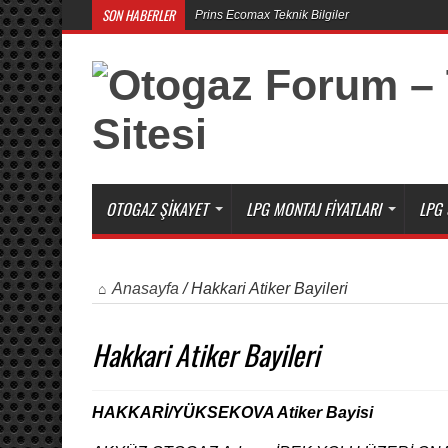
SON HABERLER
Prins Ecomax Teknik Bilgiler
OTOGAZ ŞIKAYET
LPG MONTAJ FIYATLARI
LPG 
Anasayfa
/
Hakkari Atiker Bayileri
Hakkari Atiker Bayileri
HAKKARİ/YÜKSEKOVA Atiker Bayisi