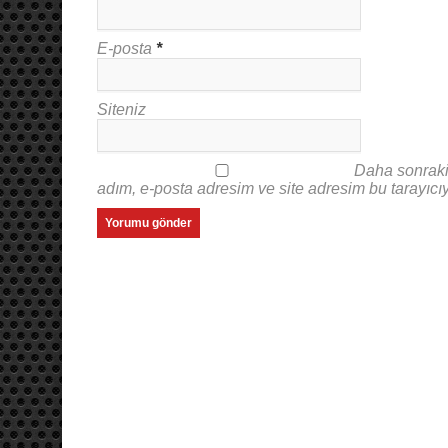
E-posta
*
Siteniz
Daha sonraki
adım, e-posta adresim ve site adresim bu tarayıcı