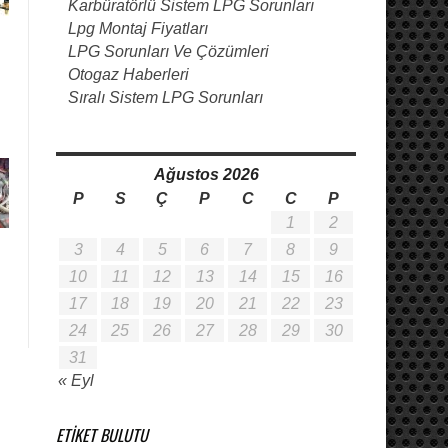
Karbüratörlü Sistem LPG Sorunları
Lpg Montaj Fiyatları
LPG Sorunları Ve Çözümleri
Otogaz Haberleri
Sıralı Sistem LPG Sorunları
Ağustos 2026
P
S
Ç
P
C
C
P
1
2
3
4
5
6
7
8
9
10
11
12
13
14
15
16
17
18
19
20
21
22
23
24
25
26
27
28
29
30
31
« Eyl
ETIKET BULUTU