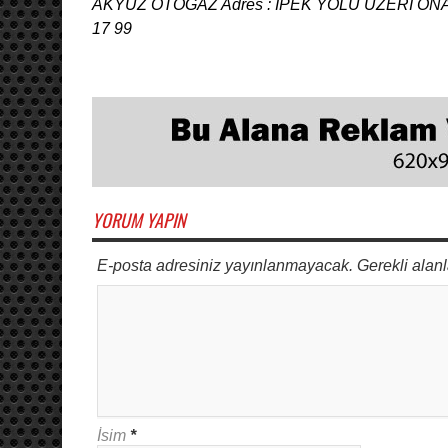
AKYÜZ OTOGAZ Adres : İPEK YOLU ÜZERİ ONAY
17 99
YORUM YAPIN
E-posta adresiniz yayınlanmayacak. Gerekli alanl
İsim
*