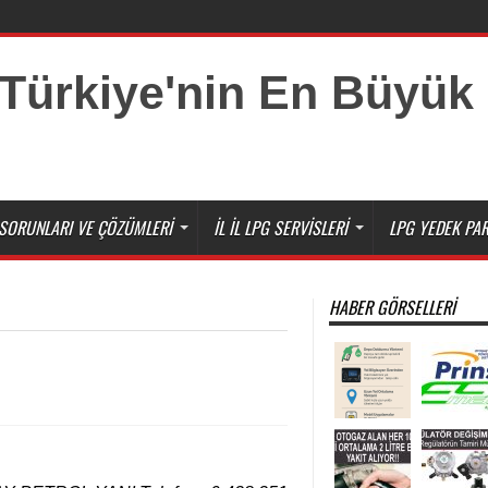
SORUNLARI VE ÇÖZÜMLERI
İL İL LPG SERVISLERI
LPG YEDEK PAR
HABER GÖRSELLERI