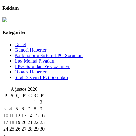
Reklam
Kategoriler
Genel
Güncel Haberler
Karbüratörlü Sistem LPG Sorunları
Lpg Montaj Fiyatları
LPG Sorunları Ve Çözümleri
Otogaz Haberleri
Sıralı Sistem LPG Sorunları
Ağustos 2026
P
S
Ç
P
C
C
P
1
2
3
4
5
6
7
8
9
10
11
12
13
14
15
16
17
18
19
20
21
22
23
24
25
26
27
28
29
30
31