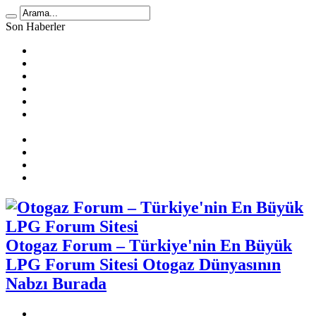
Son Haberler
LPG Yakıt Tüketimi Hesaplama
🚗 2025 Atiker LPG Dönüşüm Ücretleri
Prins Ecomax Teknik Bilgiler
Otogaz Alırken Dikkat Edilmesi Gereken Konular
LPG Diyafram Arızası
Sıralı Sistem Araçta Kendi Kendine Benzine Geçme
Sebepleri
Benzin Kesici Arızası
Sıralı Sistem Araçlarda LPG Yakıt Tüketimi
LPG Enjektör Arızası Nasıl Tespit Edilir?
Karbüratörlü Araçlarda Gazda Rölanti Sorunu
Otogaz Forum – Türkiye'nin En Büyük
LPG Forum Sitesi Otogaz Dünyasının
Nabzı Burada
Otogaz Şikayet