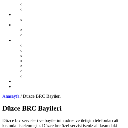
Şikayet Oluştur
Otogaz Şikayetleri
LPG Montaj Fiyatları
Sıralı Sistem Montaj Fiyatları
LPG Sorunları Ve Çözümleri
Sıralı Sistem LPG Sorunları
Karbüratörlü Sistem LPG Sorunları
İL İL LPG Servisleri
Karadeniz Bölgesi
Akdeniz Bölgesi
Ege Bölgesi
Güney Doğu Anadolu Bölgesi
Doğu Anadolu Bölgesi
İç Anadolu Bölgesi
Marmara Bölgesi
LPG Yedek Parça Satıcıları
Otomobil Haberleri
Anasayfa
/
Düzce BRC Bayileri
Düzce BRC Bayileri
Düzce brc servisleri ve bayilerinin adres ve iletişim telefonları alt
kısımda listelenmiştir. Düzce brc özel servisi iseniz alt kısımdaki